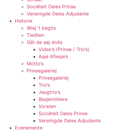
Sociëteit Oeles Prinse
Vereinigde Oeles Adjudante
Historie
Wiej ’t begôs
Tiedlien
Oét de aaj doës
Video’s (Prinse / Trio’s)
Aaje Afiesje’s
Motto’s
Prinsegaleriej
Prinsegaleriej
Trio’s
Jeugtrio’s
Besjermhiere
Vorsten
Sociëteit Oeles Prinse
Vereinigde Oeles Adjudante
Evenemente