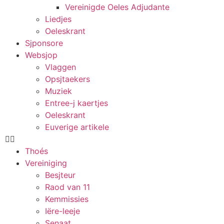
Vereinigde Oeles Adjudante
Liedjes
Oeleskrant
Sjponsore
Websjop
Vlaggen
Opsjtaekers
Muziek
Entree-j kaertjes
Oeleskrant
Euverige artikele
Thoés
Vereiniging
Besjteur
Raod van 11
Kemmissies
Iëre-leeje
Senaat