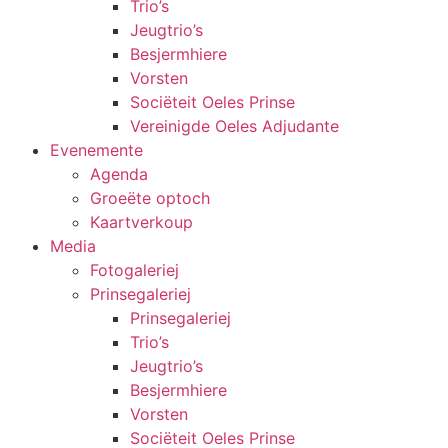
Trio’s
Jeugtrio’s
Besjermhiere
Vorsten
Sociëteit Oeles Prinse
Vereinigde Oeles Adjudante
Evenemente
Agenda
Groeëte optoch
Kaartverkoup
Media
Fotogaleriej
Prinsegaleriej
Prinsegaleriej
Trio’s
Jeugtrio’s
Besjermhiere
Vorsten
Sociëteit Oeles Prinse