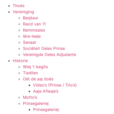
Thoés
Vereiniging
Besjteur
Raod van 11
Kemmissies
Iëre-leeje
Senaat
Sociëteit Oeles Prinse
Vereinigde Oeles Adjudante
Historie
Wiej ’t begôs
Tiedlien
Oét de aaj doës
Video’s (Prinse / Trio’s)
Aaje Afiesje’s
Motto’s
Prinsegaleriej
Prinsegaleriej