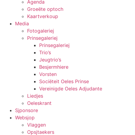
Agenda
Groeëte optoch
Kaartverkoup
Media
Fotogaleriej
Prinsegaleriej
Prinsegaleriej
Trio’s
Jeugtrio’s
Besjermhiere
Vorsten
Sociëteit Oeles Prinse
Vereinigde Oeles Adjudante
Liedjes
Oeleskrant
Sjponsore
Websjop
Vlaggen
Opsjtaekers