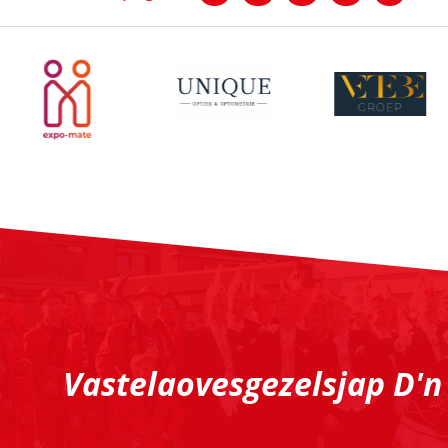
Vastelaovesgezelsjap D'n