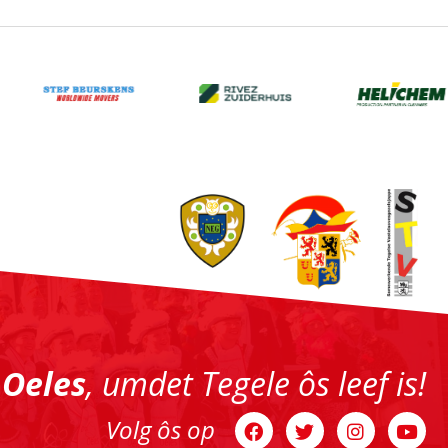
 Oeles
, umdet Tegele ôs leef is!
Volg ôs op