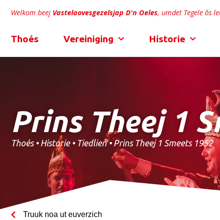
Welkom beej
Vastelaovesgezelsjap D'n Oeles
, umdet Tegele ôs lee
Thoés
Vereiniging
Historie
Prins Theej 1 
Thoés
•
Historie
•
Tiedlien
•
Prins Theej 1 Smeets 1952
Truuk noa ut euverzich