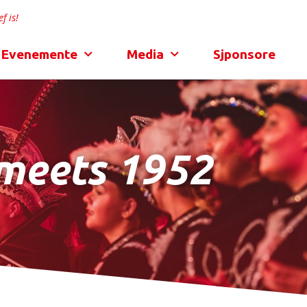
f is!
Evenemente
Media
Sjponsore
Smeets 1952