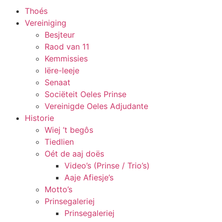
Thoés
Vereiniging
Besjteur
Raod van 11
Kemmissies
Iëre-leeje
Senaat
Sociëteit Oeles Prinse
Vereinigde Oeles Adjudante
Historie
Wiej ’t begôs
Tiedlien
Oét de aaj doës
Video’s (Prinse / Trio’s)
Aaje Afiesje’s
Motto’s
Prinsegaleriej
Prinsegaleriej