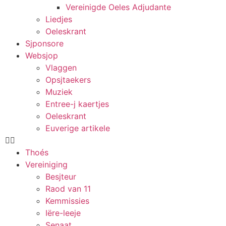
Vereinigde Oeles Adjudante
Liedjes
Oeleskrant
Sjponsore
Websjop
Vlaggen
Opsjtaekers
Muziek
Entree-j kaertjes
Oeleskrant
Euverige artikele
Thoés
Vereiniging
Besjteur
Raod van 11
Kemmissies
Iëre-leeje
Senaat