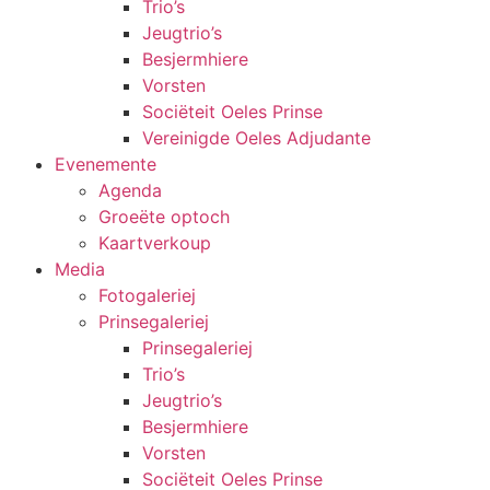
Trio’s
Jeugtrio’s
Besjermhiere
Vorsten
Sociëteit Oeles Prinse
Vereinigde Oeles Adjudante
Evenemente
Agenda
Groeëte optoch
Kaartverkoup
Media
Fotogaleriej
Prinsegaleriej
Prinsegaleriej
Trio’s
Jeugtrio’s
Besjermhiere
Vorsten
Sociëteit Oeles Prinse