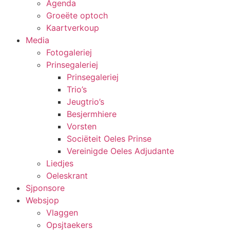
Agenda
Groeëte optoch
Kaartverkoup
Media
Fotogaleriej
Prinsegaleriej
Prinsegaleriej
Trio’s
Jeugtrio’s
Besjermhiere
Vorsten
Sociëteit Oeles Prinse
Vereinigde Oeles Adjudante
Liedjes
Oeleskrant
Sjponsore
Websjop
Vlaggen
Opsjtaekers