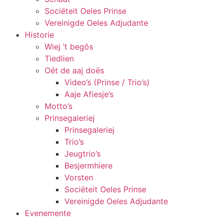
Sociëteit Oeles Prinse
Vereinigde Oeles Adjudante
Historie
Wiej ’t begôs
Tiedlien
Oét de aaj doës
Video’s (Prinse / Trio’s)
Aaje Afiesje’s
Motto’s
Prinsegaleriej
Prinsegaleriej
Trio’s
Jeugtrio’s
Besjermhiere
Vorsten
Sociëteit Oeles Prinse
Vereinigde Oeles Adjudante
Evenemente