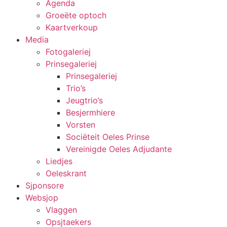
Agenda
Groeëte optoch
Kaartverkoup
Media
Fotogaleriej
Prinsegaleriej
Prinsegaleriej
Trio’s
Jeugtrio’s
Besjermhiere
Vorsten
Sociëteit Oeles Prinse
Vereinigde Oeles Adjudante
Liedjes
Oeleskrant
Sjponsore
Websjop
Vlaggen
Opsjtaekers