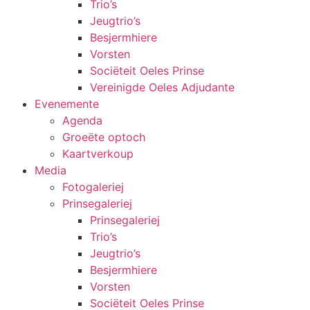
Trio’s
Jeugtrio’s
Besjermhiere
Vorsten
Sociëteit Oeles Prinse
Vereinigde Oeles Adjudante
Evenemente
Agenda
Groeëte optoch
Kaartverkoup
Media
Fotogaleriej
Prinsegaleriej
Prinsegaleriej
Trio’s
Jeugtrio’s
Besjermhiere
Vorsten
Sociëteit Oeles Prinse