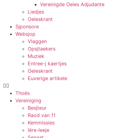
Vereinigde Oeles Adjudante
Liedjes
Oeleskrant
Sjponsore
Websjop
Vlaggen
Opsjtaekers
Muziek
Entree-j kaertjes
Oeleskrant
Euverige artikele
Thoés
Vereiniging
Besjteur
Raod van 11
Kemmissies
Iëre-leeje
Senaat