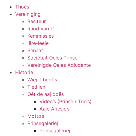
Thoés
Vereiniging
Besjteur
Raod van 11
Kemmissies
Iëre-leeje
Senaat
Sociëteit Oeles Prinse
Vereinigde Oeles Adjudante
Historie
Wiej ’t begôs
Tiedlien
Oét de aaj doës
Video’s (Prinse / Trio’s)
Aaje Afiesje’s
Motto’s
Prinsegaleriej
Prinsegaleriej