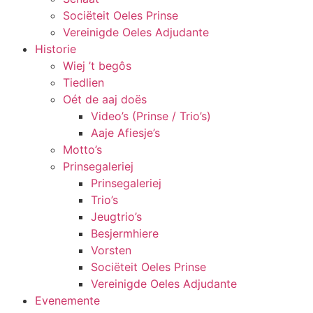
Sociëteit Oeles Prinse
Vereinigde Oeles Adjudante
Historie
Wiej ’t begôs
Tiedlien
Oét de aaj doës
Video’s (Prinse / Trio’s)
Aaje Afiesje’s
Motto’s
Prinsegaleriej
Prinsegaleriej
Trio’s
Jeugtrio’s
Besjermhiere
Vorsten
Sociëteit Oeles Prinse
Vereinigde Oeles Adjudante
Evenemente