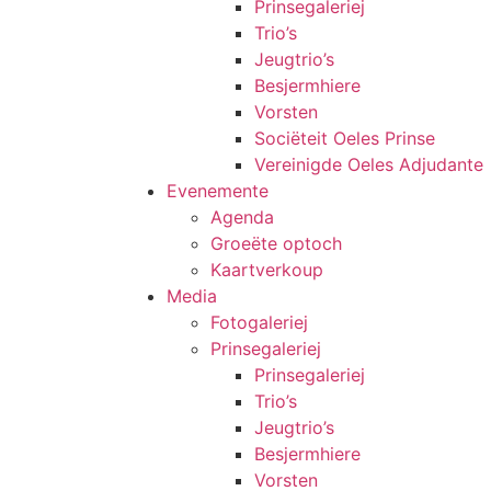
Prinsegaleriej
Trio’s
Jeugtrio’s
Besjermhiere
Vorsten
Sociëteit Oeles Prinse
Vereinigde Oeles Adjudante
Evenemente
Agenda
Groeëte optoch
Kaartverkoup
Media
Fotogaleriej
Prinsegaleriej
Prinsegaleriej
Trio’s
Jeugtrio’s
Besjermhiere
Vorsten