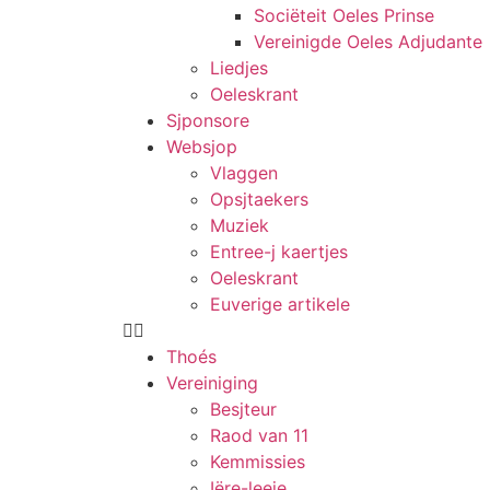
Sociëteit Oeles Prinse
Vereinigde Oeles Adjudante
Liedjes
Oeleskrant
Sjponsore
Websjop
Vlaggen
Opsjtaekers
Muziek
Entree-j kaertjes
Oeleskrant
Euverige artikele
Thoés
Vereiniging
Besjteur
Raod van 11
Kemmissies
Iëre-leeje