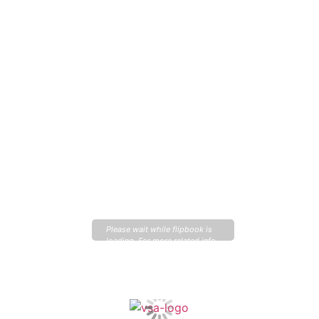
Please wait while flipbook is
loading. For more related info,
FAQs and issues please refer
to
DearFlip WordPress
Flipbook Plugin Help
documentation.