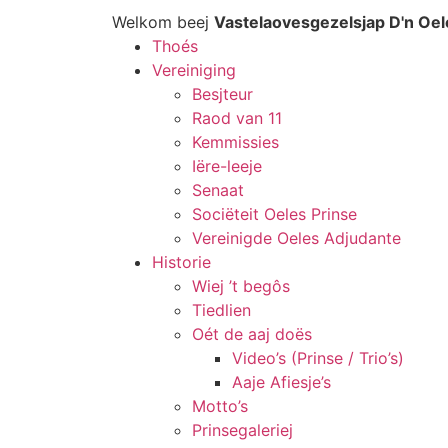
Welkom beej
Vastelaovesgezelsjap D'n Oel
Thoés
Vereiniging
Besjteur
Raod van 11
Kemmissies
Iëre-leeje
Senaat
Sociëteit Oeles Prinse
Vereinigde Oeles Adjudante
Historie
Wiej ’t begôs
Tiedlien
Oét de aaj doës
Video’s (Prinse / Trio’s)
Aaje Afiesje’s
Motto’s
Prinsegaleriej