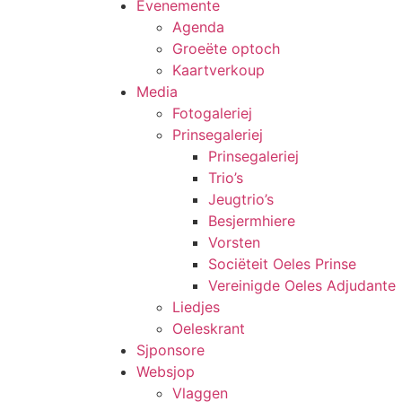
Evenemente
Agenda
Groeëte optoch
Kaartverkoup
Media
Fotogaleriej
Prinsegaleriej
Prinsegaleriej
Trio’s
Jeugtrio’s
Besjermhiere
Vorsten
Sociëteit Oeles Prinse
Vereinigde Oeles Adjudante
Liedjes
Oeleskrant
Sjponsore
Websjop
Vlaggen