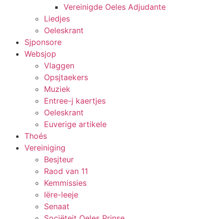
Vereinigde Oeles Adjudante
Liedjes
Oeleskrant
Sjponsore
Websjop
Vlaggen
Opsjtaekers
Muziek
Entree-j kaertjes
Oeleskrant
Euverige artikele
Thoés
Vereiniging
Besjteur
Raod van 11
Kemmissies
Iëre-leeje
Senaat
Sociëteit Oeles Prinse