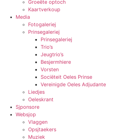
Groeëte optoch
Kaartverkoup
Media
Fotogaleriej
Prinsegaleriej
Prinsegaleriej
Trio’s
Jeugtrio’s
Besjermhiere
Vorsten
Sociëteit Oeles Prinse
Vereinigde Oeles Adjudante
Liedjes
Oeleskrant
Sjponsore
Websjop
Vlaggen
Opsjtaekers
Muziek