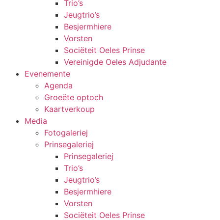
Trio’s
Jeugtrio’s
Besjermhiere
Vorsten
Sociëteit Oeles Prinse
Vereinigde Oeles Adjudante
Evenemente
Agenda
Groeëte optoch
Kaartverkoup
Media
Fotogaleriej
Prinsegaleriej
Prinsegaleriej
Trio’s
Jeugtrio’s
Besjermhiere
Vorsten
Sociëteit Oeles Prinse