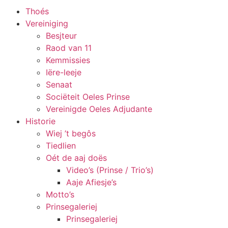
Thoés
Vereiniging
Besjteur
Raod van 11
Kemmissies
Iëre-leeje
Senaat
Sociëteit Oeles Prinse
Vereinigde Oeles Adjudante
Historie
Wiej ’t begôs
Tiedlien
Oét de aaj doës
Video’s (Prinse / Trio’s)
Aaje Afiesje’s
Motto’s
Prinsegaleriej
Prinsegaleriej