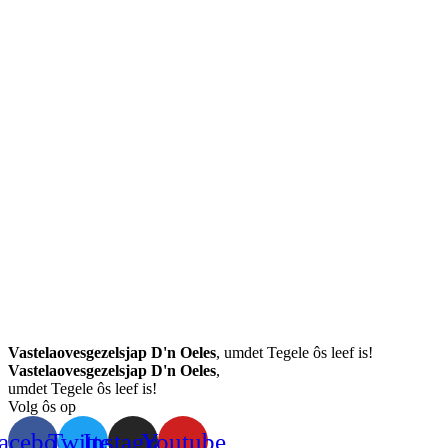
Vastelaovesgezelsjap D'n Oeles
, umdet Tegele ôs leef is!
Vastelaovesgezelsjap D'n Oeles
,
umdet Tegele ôs leef is!
Volg ôs op
acebook
Twitter
Instagram
Youtube