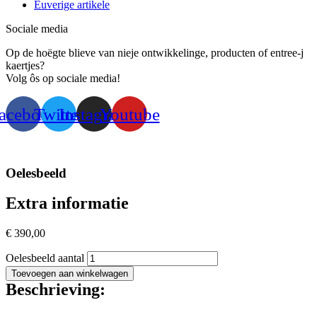
Euverige artikele
Sociale media
Op de hoëgte blieve van nieje ontwikkelinge, producten of entree-j
kaertjes?
Volg ôs op sociale media!
acebook
Twitter
Instagram
Youtube
Oelesbeeld
Extra informatie
€
390,00
Oelesbeeld aantal
Toevoegen aan winkelwagen
Beschrieving: