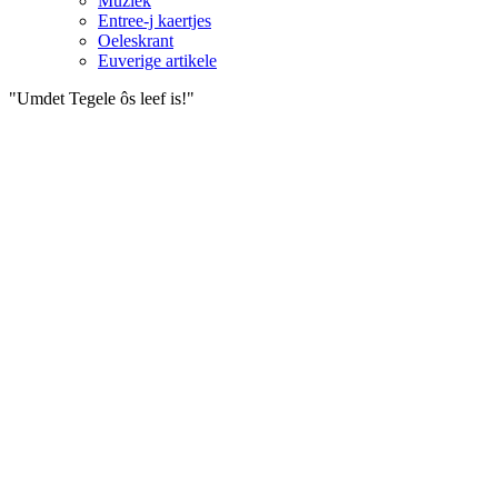
Muziek
Entree-j kaertjes
Oeleskrant
Euverige artikele
"Umdet Tegele ôs leef is!"