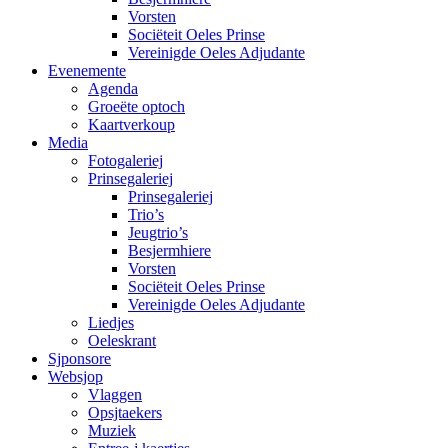
Vorsten
Sociëteit Oeles Prinse
Vereinigde Oeles Adjudante
Evenemente
Agenda
Groeëte optoch
Kaartverkoup
Media
Fotogaleriej
Prinsegaleriej
Prinsegaleriej
Trio’s
Jeugtrio’s
Besjermhiere
Vorsten
Sociëteit Oeles Prinse
Vereinigde Oeles Adjudante
Liedjes
Oeleskrant
Sjponsore
Websjop
Vlaggen
Opsjtaekers
Muziek