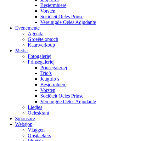
Besjermhiere
Vorsten
Sociëteit Oeles Prinse
Vereinigde Oeles Adjudante
Evenemente
Agenda
Groeëte optoch
Kaartverkoup
Media
Fotogaleriej
Prinsegaleriej
Prinsegaleriej
Trio’s
Jeugtrio’s
Besjermhiere
Vorsten
Sociëteit Oeles Prinse
Vereinigde Oeles Adjudante
Liedjes
Oeleskrant
Sjponsore
Websjop
Vlaggen
Opsjtaekers