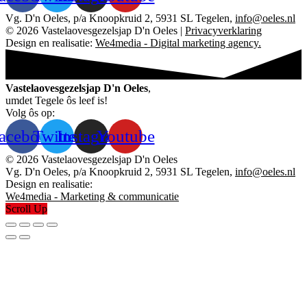
Vg. D'n Oeles, p/a Knoopkruid 2, 5931 SL Tegelen,
info@oeles.nl
© 2026 Vastelaovesgezelsjap D'n Oeles |
Privacyverklaring
Design en realisatie:
We4media - Digital marketing agency.
Vastelaovesgezelsjap D'n Oeles
,
umdet Tegele ôs leef is!
Volg ôs op:
acebook
Twitter
Instagram
Youtube
© 2026 Vastelaovesgezelsjap D'n Oeles
Vg. D'n Oeles, p/a Knoopkruid 2, 5931 SL Tegelen,
info@oeles.nl
Design en realisatie:
We4media - Marketing & communicatie
Scroll Up