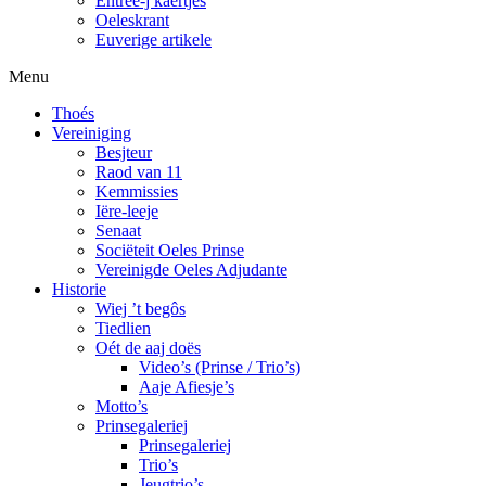
Entree-j kaertjes
Oeleskrant
Euverige artikele
Menu
Thoés
Vereiniging
Besjteur
Raod van 11
Kemmissies
Iëre-leeje
Senaat
Sociëteit Oeles Prinse
Vereinigde Oeles Adjudante
Historie
Wiej ’t begôs
Tiedlien
Oét de aaj doës
Video’s (Prinse / Trio’s)
Aaje Afiesje’s
Motto’s
Prinsegaleriej
Prinsegaleriej
Trio’s
Jeugtrio’s