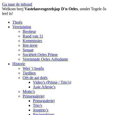
Ga naar de inhoud
Welkom beej
Vastelaovesgezelsjap D'n Oeles
, umdet Tegele ôs
leef is!
Thoés
Vereiniging
Besjteur
Raod van 11
Kemmissies
Iëre-leeje
Senaat
Sociëteit Oeles Prinse
Vereinigde Oeles Adjudante
Historie
Wiej ’t begôs
Tiedlien
Oét de aaj doës
Video’s (Prinse / Trio’s)
Aaje Afiesje’s
Motto’s
Prinsegaleriej
Prinsegaleriej
Trio’s
Jeugtrio’s
Besjermhiere