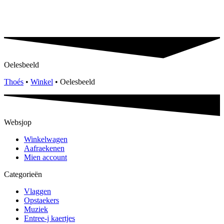
Oelesbeeld
Thoés
•
Winkel
•
Oelesbeeld
Websjop
Winkelwagen
Aafraekenen
Mien account
Categorieën
Vlaggen
Opstaekers
Muziek
Entree-j kaertjes