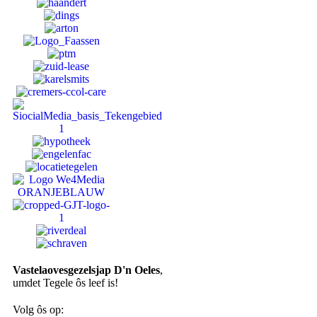
Vastelaovesgezelsjap D'n Oeles
,
umdet Tegele ôs leef is!
Volg ôs op: