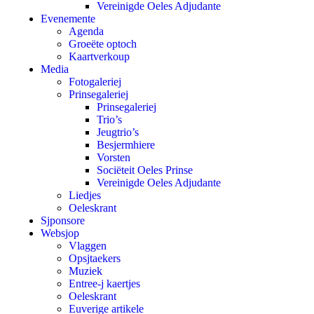
Vereinigde Oeles Adjudante
Evenemente
Agenda
Groeëte optoch
Kaartverkoup
Media
Fotogaleriej
Prinsegaleriej
Prinsegaleriej
Trio’s
Jeugtrio’s
Besjermhiere
Vorsten
Sociëteit Oeles Prinse
Vereinigde Oeles Adjudante
Liedjes
Oeleskrant
Sjponsore
Websjop
Vlaggen
Opsjtaekers
Muziek
Entree-j kaertjes
Oeleskrant
Euverige artikele