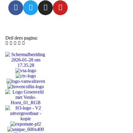
Deil dees pagina: