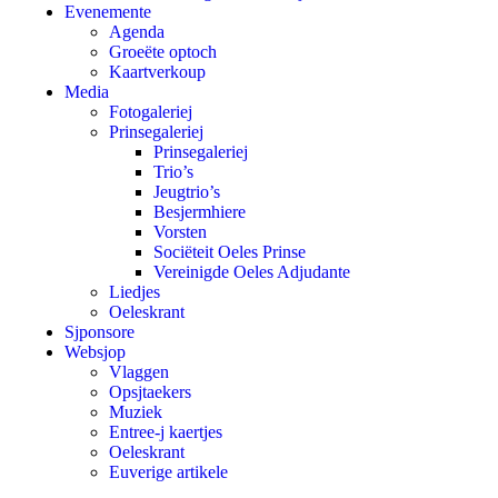
Evenemente
Agenda
Groeëte optoch
Kaartverkoup
Media
Fotogaleriej
Prinsegaleriej
Prinsegaleriej
Trio’s
Jeugtrio’s
Besjermhiere
Vorsten
Sociëteit Oeles Prinse
Vereinigde Oeles Adjudante
Liedjes
Oeleskrant
Sjponsore
Websjop
Vlaggen
Opsjtaekers
Muziek
Entree-j kaertjes
Oeleskrant
Euverige artikele