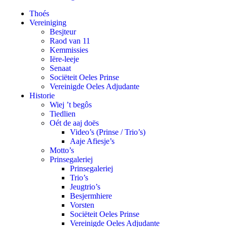
Thoés
Vereiniging
Besjteur
Raod van 11
Kemmissies
Iëre-leeje
Senaat
Sociëteit Oeles Prinse
Vereinigde Oeles Adjudante
Historie
Wiej ’t begôs
Tiedlien
Oét de aaj doës
Video’s (Prinse / Trio’s)
Aaje Afiesje’s
Motto’s
Prinsegaleriej
Prinsegaleriej
Trio’s
Jeugtrio’s
Besjermhiere
Vorsten
Sociëteit Oeles Prinse
Vereinigde Oeles Adjudante