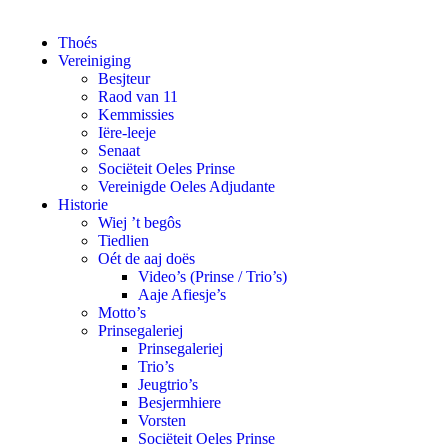
Thoés
Vereiniging
Besjteur
Raod van 11
Kemmissies
Iëre-leeje
Senaat
Sociëteit Oeles Prinse
Vereinigde Oeles Adjudante
Historie
Wiej ’t begôs
Tiedlien
Oét de aaj doës
Video’s (Prinse / Trio’s)
Aaje Afiesje’s
Motto’s
Prinsegaleriej
Prinsegaleriej
Trio’s
Jeugtrio’s
Besjermhiere
Vorsten
Sociëteit Oeles Prinse