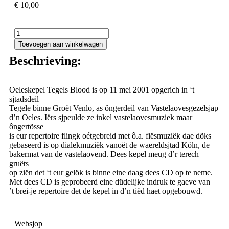
€
10,00
Toevoegen aan winkelwagen
Beschrieving:
Oeleskepel Tegels Blood is op 11 mei 2001 opgerich in ‘t
sjtadsdeil
Tegele binne Groët Venlo, as ôngerdeil van Vastelaovesgezelsjap
d’n Oeles. Iërs sjpeulde ze inkel vastelaovesmuziek maar
ôngertösse
is eur repertoire flingk oétgebreid met ô.a. fiësmuziëk dae döks
gebaseerd is op dialekmuziëk vanoët de waereldsjtad Köln, de
bakermat van de vastelaovend. Dees kepel meug d’r terech
gruëts
op ziën det ‘t eur gelök is binne eine daag dees CD op te neme.
Met dees CD is geprobeerd eine düdelijke indruk te gaeve van
’t brei-je repertoire det de kepel in d’n tiëd haet opgebouwd.
Websjop