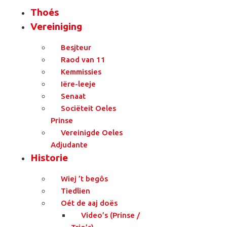
Thoés
Vereiniging
Besjteur
Raod van 11
Kemmissies
Iëre-leeje
Senaat
Sociëteit Oeles
Prinse
Vereinigde Oeles
Adjudante
Historie
Wiej ’t begôs
Tiedlien
Oét de aaj doës
Video’s (Prinse /