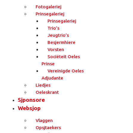
Fotogaleriej
Prinsegaleriej
Prinsegaleriej
Trio’s
Jeugtrio’s
Besjermhiere
Vorsten
Sociëteit Oeles
Prinse
Vereinigde Oeles
Adjudante
Liedjes
Oeleskrant
Sjponsore
Websjop
Vlaggen
Opsjtaekers