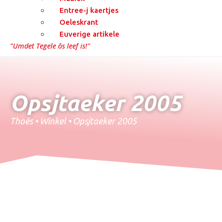
Entree-j kaertjes
Oeleskrant
Euverige artikele
"Umdet Tegele ôs leef is!"
Opsjtaeker 2005
Thoés
•
Winkel
•
Opsjtaeker 2005