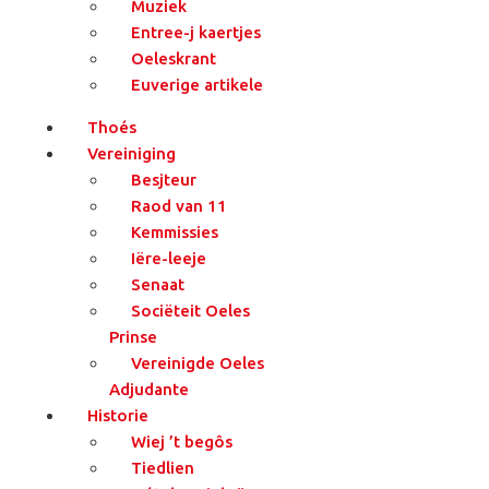
Muziek
Entree-j kaertjes
Oeleskrant
Euverige artikele
Thoés
Vereiniging
Besjteur
Raod van 11
Kemmissies
Iëre-leeje
Senaat
Sociëteit Oeles
Prinse
Vereinigde Oeles
Adjudante
Historie
Wiej ’t begôs
Tiedlien