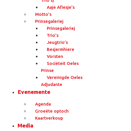
Trio’s)
Aaje Afiesje’s
Motto’s
Prinsegaleriej
Prinsegaleriej
Trio’s
Jeugtrio’s
Besjermhiere
Vorsten
Sociëteit Oeles
Prinse
Vereinigde Oeles
Adjudante
Evenemente
Agenda
Groeëte optoch
Kaartverkoup
Media