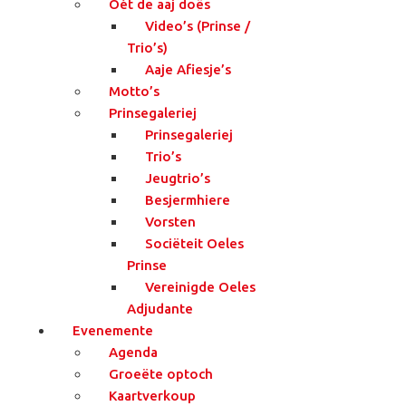
Oét de aaj doës
Video’s (Prinse /
Trio’s)
Aaje Afiesje’s
Motto’s
Prinsegaleriej
Prinsegaleriej
Trio’s
Jeugtrio’s
Besjermhiere
Vorsten
Sociëteit Oeles
Prinse
Vereinigde Oeles
Adjudante
Evenemente
Agenda
Groeëte optoch
Kaartverkoup