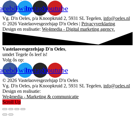
acebook
Twitter
Instagram
Youtube
Vg. D'n Oeles, p/a Knoopkruid 2, 5931 SL Tegelen,
info@oeles.nl
© 2026 Vastelaovesgezelsjap D'n Oeles |
Privacyverklaring
Design en realisatie:
We4media - Digital marketing agency.
Vastelaovesgezelsjap D'n Oeles
,
umdet Tegele ôs leef is!
Volg ôs op:
acebook
Twitter
Instagram
Youtube
© 2026 Vastelaovesgezelsjap D'n Oeles
Vg. D'n Oeles, p/a Knoopkruid 2, 5931 SL Tegelen,
info@oeles.nl
Design en realisatie:
We4media - Marketing & communicatie
Scroll Up