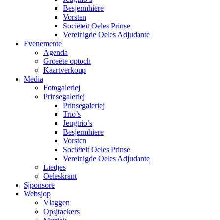
Besjermhiere
Vorsten
Sociëteit Oeles Prinse
Vereinigde Oeles Adjudante
Evenemente
Agenda
Groeëte optoch
Kaartverkoup
Media
Fotogaleriej
Prinsegaleriej
Prinsegaleriej
Trio’s
Jeugtrio’s
Besjermhiere
Vorsten
Sociëteit Oeles Prinse
Vereinigde Oeles Adjudante
Liedjes
Oeleskrant
Sjponsore
Websjop
Vlaggen
Opsjtaekers