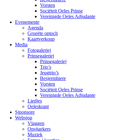
Vorsten
Sociëteit Oeles Prinse
Vereinigde Oeles Adjudante
Evenemente
Agenda
Groeëte optoch
Kaartverkoup
Media
Fotogaleriej
Prinsegaleriej
Prinsegaleriej
Trio’s
Jeugtrio’s
Besjermhiere
Vorsten
Sociëteit Oeles Prinse
Vereinigde Oeles Adjudante
Liedjes
Oeleskrant
Sjponsore
Websjop
Vlaggen
Opsjtaekers
Muziek