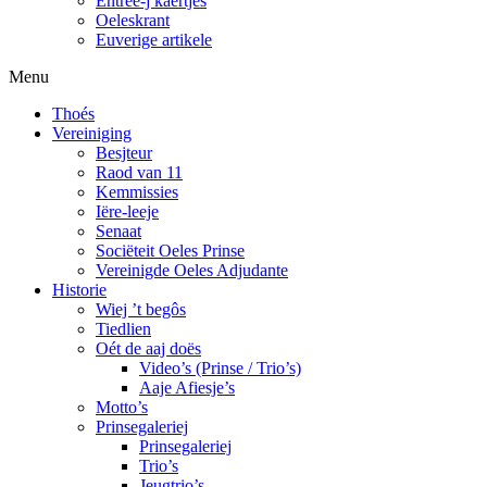
Entree-j kaertjes
Oeleskrant
Euverige artikele
Menu
Thoés
Vereiniging
Besjteur
Raod van 11
Kemmissies
Iëre-leeje
Senaat
Sociëteit Oeles Prinse
Vereinigde Oeles Adjudante
Historie
Wiej ’t begôs
Tiedlien
Oét de aaj doës
Video’s (Prinse / Trio’s)
Aaje Afiesje’s
Motto’s
Prinsegaleriej
Prinsegaleriej
Trio’s
Jeugtrio’s