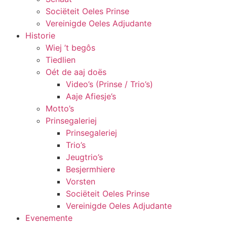
Sociëteit Oeles Prinse
Vereinigde Oeles Adjudante
Historie
Wiej ’t begôs
Tiedlien
Oét de aaj doës
Video’s (Prinse / Trio’s)
Aaje Afiesje’s
Motto’s
Prinsegaleriej
Prinsegaleriej
Trio’s
Jeugtrio’s
Besjermhiere
Vorsten
Sociëteit Oeles Prinse
Vereinigde Oeles Adjudante
Evenemente