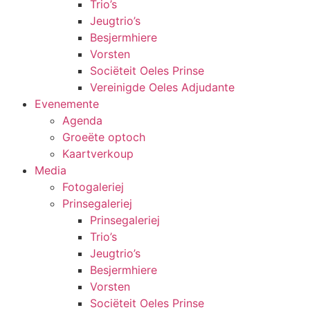
Trio’s
Jeugtrio’s
Besjermhiere
Vorsten
Sociëteit Oeles Prinse
Vereinigde Oeles Adjudante
Evenemente
Agenda
Groeëte optoch
Kaartverkoup
Media
Fotogaleriej
Prinsegaleriej
Prinsegaleriej
Trio’s
Jeugtrio’s
Besjermhiere
Vorsten
Sociëteit Oeles Prinse