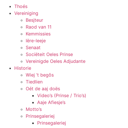
Thoés
Vereiniging
Besjteur
Raod van 11
Kemmissies
Iëre-leeje
Senaat
Sociëteit Oeles Prinse
Vereinigde Oeles Adjudante
Historie
Wiej ’t begôs
Tiedlien
Oét de aaj doës
Video’s (Prinse / Trio’s)
Aaje Afiesje’s
Motto’s
Prinsegaleriej
Prinsegaleriej