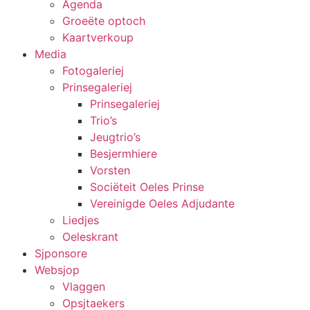
Agenda
Groeëte optoch
Kaartverkoup
Media
Fotogaleriej
Prinsegaleriej
Prinsegaleriej
Trio’s
Jeugtrio’s
Besjermhiere
Vorsten
Sociëteit Oeles Prinse
Vereinigde Oeles Adjudante
Liedjes
Oeleskrant
Sjponsore
Websjop
Vlaggen
Opsjtaekers