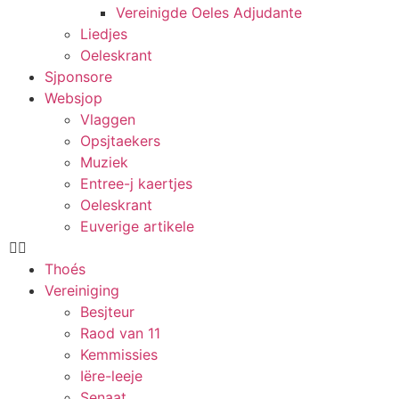
Vereinigde Oeles Adjudante
Liedjes
Oeleskrant
Sjponsore
Websjop
Vlaggen
Opsjtaekers
Muziek
Entree-j kaertjes
Oeleskrant
Euverige artikele
Thoés
Vereiniging
Besjteur
Raod van 11
Kemmissies
Iëre-leeje
Senaat