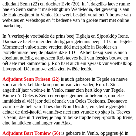
adjudant Senn (22) en dochter Evie (20). In ’t dageliks laeve runne
hae en Senn same ’t marketingburo We4Media, det gevestig is aan
de Hakkessjtraot in Venlo. Eur werk besjteit vural oét ’t bouwe van
websites en webshops en ’t bedeene van ’n groëte mert met online
marketing.
In ’t verleej-je voetbalde de prins beej Tiglieja en Sjportklöp Irene.
Daonaeve haet-e miër den dertig jaor getennis beej TLTC in Tegele.
Momenteel vult-e ziene vreejen tiéd met golfe in Baolder en
taofeltennisse beej de plaatselikke TTC. Aktief bezig zien is auch
absoluut nuëdig, aangezeen Rob taeves helt van feesjes bouwe en
oét aete met kammeräö-j. Rob haet auch ein zjwaak vur voetbalklöp
Liverpool. Dét nump-e zelfs zien twiëde leefde.
Adjudant Senn Friesen (22)
is auch gebaore in Tegele en naeve
zoon auch zakelikke kompanjon van zien vader, Rob-1. Sins
angerhalf jaor woënt-e in Venlo, maar zien hert klop vur Tegele.
Binne d’n Oeles is Senn euveriges gennen ónbekende, umdet-e
inmiddels al viéf jaor deil oétmak van Oeles Toekoms. Daonaeve
vormp-e de helf van ’t fiës-duo Non Des Jus, en sjteit-e geregeld
achter de drei-jtaofel wanniër-e neet met vrunde op sjtap is. Taeves
is Senn, dae in ’t verleej-je nag ’n belke trapde beej Sjportklöp Irene,
eine fanatieken aanhanger van Ajax.
Adjudant Bart Tomlow (56)
is gebaore in Venlo, opgegreu-jd in