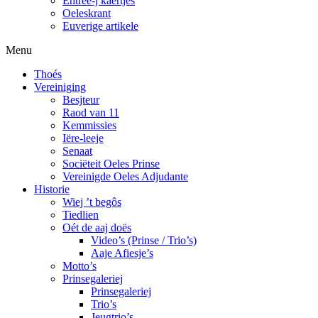
Entree-j kaertjes
Oeleskrant
Euverige artikele
Menu
Thoés
Vereiniging
Besjteur
Raod van 11
Kemmissies
Iëre-leeje
Senaat
Sociëteit Oeles Prinse
Vereinigde Oeles Adjudante
Historie
Wiej ’t begôs
Tiedlien
Oét de aaj doës
Video’s (Prinse / Trio’s)
Aaje Afiesje’s
Motto’s
Prinsegaleriej
Prinsegaleriej
Trio’s
Jeugtrio’s