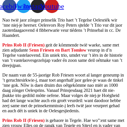
acebook
Twitter
Instagram
Youtube
Nao twië jaor zónger prinselik Trio haet ’t Tegelse Oelesriék wir
‘nne niej-je heerser. Oelesvors Roy Peters sjtelde ’t Trio vur dit jaor
zaoterdaagaovend 4 fibberwarie veur tiédens ’t Prinsebal in cc. De
Haandert.
Prins Rob II (Friesen)
geit de kómmende twië waeke, same met
zien adjudante
Senn Friesen en Bart Tomlow
veurop in d’n
Tegelse vastelaovend. Ein uniek trio, umdet vur ’t iërs in de historie
van ’t vastelaovesgezelsjap vader én zoon same deil oétmake van ’t
dreejsjpan.
De naam van de 55-jaorige Rob Friesen woort al langer geneump in
’t geruchtesirkwie-j, maar toet angerhalf jaor gelee-je waas de tinkel
‘nne gok. Nôw is daen druim dus oétgekómme nao miër as 1000
daag zónger Oelesprins. Vanaaf Prinsjesdaag 2021 haet dit nie-
jbakke trio gedöld mótte oefene. Maar volges de niej-je Hoëgheid
had det lange wachte auch ein groët veurdeil: want daodoor hebbe
zeej same met de prinsekemmissie-j leefs twië jaor veurpret gehad
en auch dét is uniek in de Oelesgesjiedenis.
Prins Rob II (Friesen)
is gebaore in Tegele. Hae wo”:ent same met
zien vrouw Elles op de rangk van Tegele en Sjteyl en is vader van