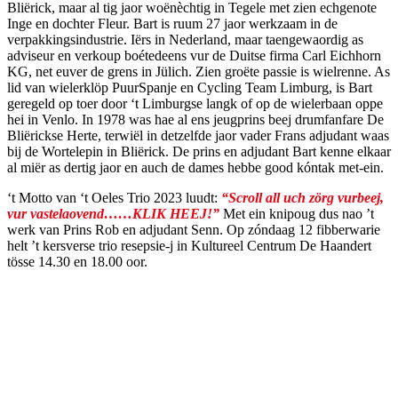
Bliërick, maar al tig jaor woënèchtig in Tegele met zien echgenote
Inge en dochter Fleur. Bart is ruum 27 jaor werkzaam in de
verpakkingsindustrie. Iërs in Nederland, maar taengewaordig as
adviseur en verkoup boétedeens vur de Duitse firma Carl Eichhorn
KG, net euver de grens in Jülich. Zien groëte passie is wielrenne. As
lid van wielerklöp PuurSpanje en Cycling Team Limburg, is Bart
geregeld op toer door ‘t Limburgse langk of op de wielerbaan oppe
hei in Venlo. In 1978 was hae al ens jeugprins beej drumfanfare De
Bliërickse Herte, terwiël in detzelfde jaor vader Frans adjudant waas
bij de Wortelepin in Bliërick. De prins en adjudant Bart kenne elkaar
al miër as dertig jaor en auch de dames hebbe good kóntak met-ein.
‘t Motto van ‘t Oeles Trio 2023 luudt:
“Scroll all uch zörg vurbeej,
vur vastelaovend……KLIK HEEJ!”
Met ein knipoug dus nao ’t
werk van Prins Rob en adjudant Senn. Op zóndaag 12 fibberwarie
helt ’t kersverse trio resepsie-j in Kultureel Centrum De Haandert
tösse 14.30 en 18.00 oor.