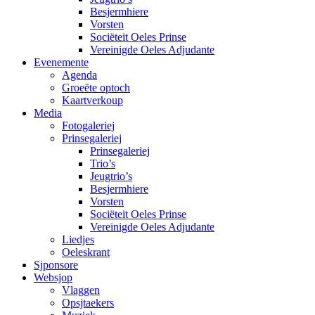
Besjermhiere
Vorsten
Sociëteit Oeles Prinse
Vereinigde Oeles Adjudante
Evenemente
Agenda
Groeëte optoch
Kaartverkoup
Media
Fotogaleriej
Prinsegaleriej
Prinsegaleriej
Trio’s
Jeugtrio’s
Besjermhiere
Vorsten
Sociëteit Oeles Prinse
Vereinigde Oeles Adjudante
Liedjes
Oeleskrant
Sjponsore
Websjop
Vlaggen
Opsjtaekers