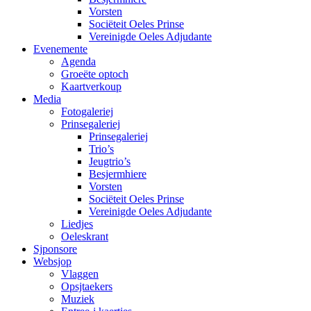
Vorsten
Sociëteit Oeles Prinse
Vereinigde Oeles Adjudante
Evenemente
Agenda
Groeëte optoch
Kaartverkoup
Media
Fotogaleriej
Prinsegaleriej
Prinsegaleriej
Trio’s
Jeugtrio’s
Besjermhiere
Vorsten
Sociëteit Oeles Prinse
Vereinigde Oeles Adjudante
Liedjes
Oeleskrant
Sjponsore
Websjop
Vlaggen
Opsjtaekers
Muziek