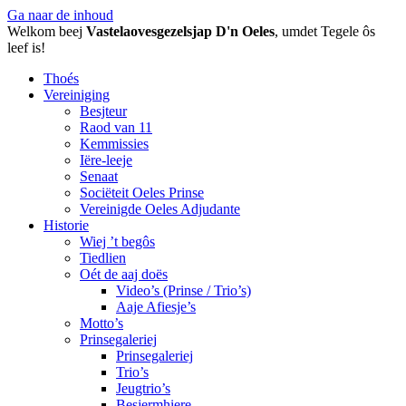
Ga naar de inhoud
Welkom beej
Vastelaovesgezelsjap D'n Oeles
, umdet Tegele ôs
leef is!
Thoés
Vereiniging
Besjteur
Raod van 11
Kemmissies
Iëre-leeje
Senaat
Sociëteit Oeles Prinse
Vereinigde Oeles Adjudante
Historie
Wiej ’t begôs
Tiedlien
Oét de aaj doës
Video’s (Prinse / Trio’s)
Aaje Afiesje’s
Motto’s
Prinsegaleriej
Prinsegaleriej
Trio’s
Jeugtrio’s
Besjermhiere