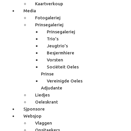
Kaartverkoup
Media
Fotogaleriej
Prinsegaleriej
Prinsegaleriej
Trio’s
Jeugtrio’s
Besjermhiere
Vorsten
Sociëteit Oeles
Prinse
Vereinigde Oeles
Adjudante
Liedjes
Oeleskrant
Sjponsore
Websjop
Vlaggen
Opsjtaekers