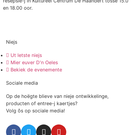
resepsie
-j
in
K
ultureel
Centrum De
Haandert
t
ö
sse
15.0
en 18.00
oo
r.
Niejs
Ut letste niejs
Mier euver D'n Oeles
Bekiek de evenemente
Sociale media
Op de hoëgte blieve van nieje ontwikkelinge,
producten of entree-j kaertjes?
Volg ôs op sociale media!