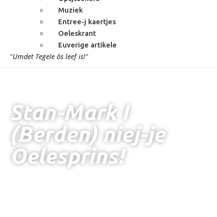
Muziek
Entree-j kaertjes
Oeleskrant
Euverige artikele
"Umdet Tegele ôs leef is!"
Stan-Mark I
(Berden) niej-je
Oelesprins!
Thoés
•
Stan-Mark I (Berden) niej-je Oelesprins!