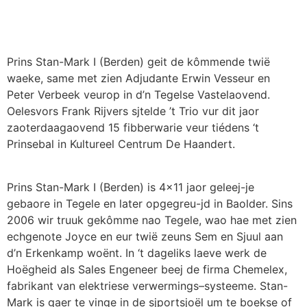
Prins Stan-Mark I (Berden)
g
eit de
kômmende
twië
waeke
,
same
met zien
Adjudante
Erwin
Vesseur
en
Peter Verbeek
v
eu
rop
in
d
’n
Tegelse
Vastelaovend
.
Oelesvors
Frank
Rijvers
s
j
telde
’t Trio
v
u
r
dit
ja
o
r
za
o
terd
a
aga
ove
nd
15
f
ibberwarie
v
eu
r
ti
édens
‘
t
Prinsebal
in
K
ultureel
Centrum De
Haandert
.
Prins
Stan-Mark
I (
Berden
) is
4×11
ja
o
r
gele
ej
-je
geb
a
ore
in
Tegele
en later
opgegr
eu-jd
in
Ba
older
.
Sin
s
2006
wi
r
t
ruuk
gekômme
nao
Tegele
,
wa
o
h
ae
met
zi
en
echgenote
Joyce
en
eur
tw
ië
zeuns
Sem en
Sjuul
aan
d
’n
Erkenkamp
wo
ë
nt
.
In ‘
t
dageliks
l
a
eve
werk
de
H
o
ë
gheid
als Sales
Engeneer
b
eej
de firma
Chemelex
,
fabrikant van
elektri
ese
verw
e
rmings
–
syst
e
eme
. Stan-
Mark is
g
aer
te
vinge
in de
sjportsjoël
um
te
boekse
of