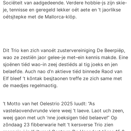
Sociëteit van
aadgedeende
.
Verdere
hobb
ie-js
zijn
ski
e
-
je
,
tennisse
en geregeld lekker
oét
aete
en
’
t
ja
o
rlikse
oétsjtepke
met de Mallorca-
klöp
.
Di
t
T
rio ken
zich
van
oé
t
zustervere
i
niging
De
Beerpiëp
,
wa
o
ze
zesti
ë
n
ja
o
r
gele
e-je
met
–
ein
kennis
ma
kde
.
E
ine
sjoënen
tiéd
wao
-in
zeej
destiéds
al tig
joeks
en jen
belaefde
.
Auch
nao
d’n
aktieve
tiéd
binne
de
Raod
van
Elf bleef ’t
kôntak
besjtaon
en
treffe
ze zich
same
met
de
maedjes
regelmaotig
.
‘
t
M
otto van he
t
Oeles
tr
io
2025
lu
u
dt
:
“
As
vastelaovendvrunde
viere
weej
’t
laeve
.
Laot
uch
zeen,
weej
gaon
met
uch
‘
nne
joeksigen
tiéd
belaeve
!’’
Op
z
ôndaag
23
f
ibberwarie
h
elt
‘
t kersverse
T
rio
zien