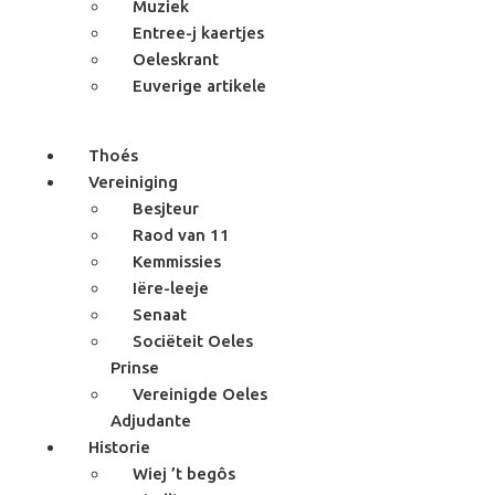
Muziek
Entree-j kaertjes
Oeleskrant
Euverige artikele
Thoés
Vereiniging
Besjteur
Raod van 11
Kemmissies
Iëre-leeje
Senaat
Sociëteit Oeles
Prinse
Vereinigde Oeles
Adjudante
Historie
Wiej ’t begôs