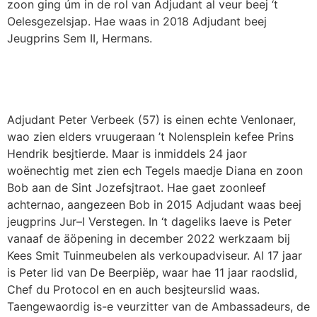
zoon ging
úm
in de rol van Adjudant al veur
beej
‘t
Oelesgezelsjap
.
Hae
waas in 2018 Adjudant
beej
Jeugprins
Sem II, Hermans.
Adjudant Peter Verbeek (57
) is
e
inen
echte
Venlo
na
e
r
,
wa
o
zi
e
n
elders
vruuger
aan ’t
Nolensplein
kefee
Prins
Hendrik
besjtierde
.
Maar
is
inmiddels 24
ja
o
r
wo
ë
n
e
chtig
met zi
e
n
ech
Tegels
maedje
Diana en zoon
Bob
aan
de Sint Jozefsjtraot
.
H
ae
gaet
zoonleef
achternao
,
aangeze
en
Bob in 2015
A
djudant w
a
as
b
eej
jeugprins
Jur
–
I Ve
rstegen. In ‘
t
dageliks
l
a
eve
is Peter
van
a
af
de
äö
pening
in december 2022 w
erkzaam bij
Kees Smit Tuinmeubelen als
verko
u
padviseur
.
Al 17 jaar
is Peter lid van De
Beerpiëp
, waar
h
ae
11 jaar
ra
odslid
,
Chef du Protocol en
en
auch
besjteurslid
waas.
Taengewaordig
is-e
veurzitter
van de Ambassadeurs, de