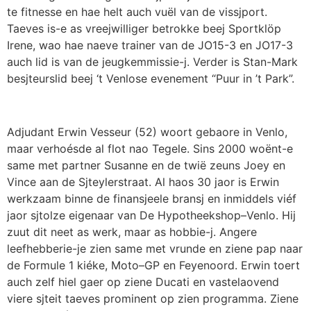
te fitnesse en
hae
helt
auch
vuël
van de
vissjport
.
T
a
eves
is
-e
as
vr
eejwilliger
betrokke
b
eej
Sport
klöp
Irene
,
wao
hae
na
eve
trainer van de JO15-3 en JO17-3
auch
lid is van de
jeug
kemmissie
-j
. Verder is
Stan-Mark
bes
j
t
eu
rslid
b
eej
‘t
Venlose evenement
“
Puur in
’
t Park
”
.
Adjudant Erwin
Vesseur
(
52)
w
oort
geb
a
ore
in Venlo,
maar
verh
oé
sde
al
flot
na
o
Tegele
.
Sins
2000
wo
ë
nt
-e
same
met partner Susanne en de
tw
ië
z
euns
Joey en
Vince aan de
S
j
teylerstraat
. Al
haos
30
ja
o
r
is Erwin
werkzaam
binne
de
finan
sjeele
bransj
en inmiddels v
iéf
jaor
sjtolze
eigenaar van De Hypotheekshop
–
Venlo. Hij
z
uut
dit n
eet a
s werk, maar as
hobb
ie
-j.
An
gere
leefhebberie
-je
zi
e
n
same
met
vrunde
en
zi
ene
pap
naar
de Formule 1
kiéke
, Moto
–
GP en Feyenoord.
Erwin toert
auch
zelf hiel
gaer
op
ziene
Ducati en
vastelaovend
viere
sjteit
taeves
prominent op zien programma.
Ziene