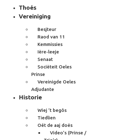
Thoés
Vereiniging
Besjteur
Raod van 11
Kemmissies
Iëre-leeje
Senaat
Sociëteit Oeles
Prinse
Vereinigde Oeles
Adjudante
Historie
Wiej ’t begôs
Tiedlien
Oét de aaj doës
Video’s (Prinse /