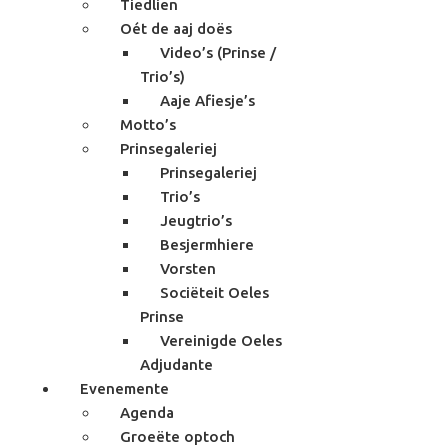
Tiedlien
Oét de aaj doës
Video’s (Prinse /
Trio’s)
Aaje Afiesje’s
Motto’s
Prinsegaleriej
Prinsegaleriej
Trio’s
Jeugtrio’s
Besjermhiere
Vorsten
Sociëteit Oeles
Prinse
Vereinigde Oeles
Adjudante
Evenemente
Agenda
Groeëte optoch