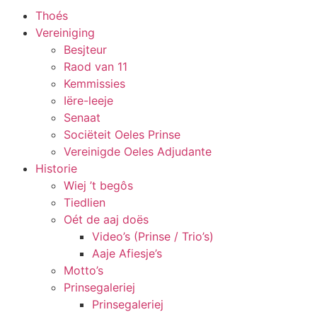
Thoés
Vereiniging
Besjteur
Raod van 11
Kemmissies
Iëre-leeje
Senaat
Sociëteit Oeles Prinse
Vereinigde Oeles Adjudante
Historie
Wiej ’t begôs
Tiedlien
Oét de aaj doës
Video’s (Prinse / Trio’s)
Aaje Afiesje’s
Motto’s
Prinsegaleriej
Prinsegaleriej