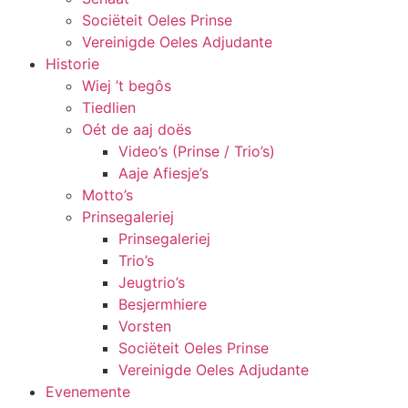
Sociëteit Oeles Prinse
Vereinigde Oeles Adjudante
Historie
Wiej ’t begôs
Tiedlien
Oét de aaj doës
Video’s (Prinse / Trio’s)
Aaje Afiesje’s
Motto’s
Prinsegaleriej
Prinsegaleriej
Trio’s
Jeugtrio’s
Besjermhiere
Vorsten
Sociëteit Oeles Prinse
Vereinigde Oeles Adjudante
Evenemente