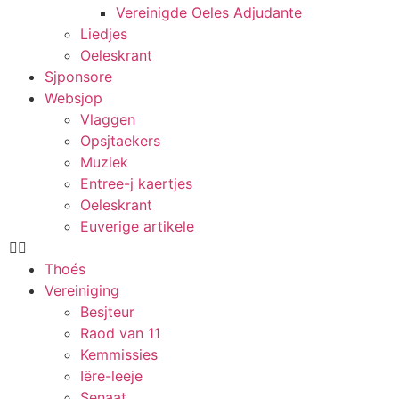
Vereinigde Oeles Adjudante
Liedjes
Oeleskrant
Sjponsore
Websjop
Vlaggen
Opsjtaekers
Muziek
Entree-j kaertjes
Oeleskrant
Euverige artikele
Thoés
Vereiniging
Besjteur
Raod van 11
Kemmissies
Iëre-leeje
Senaat