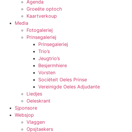
Agenda
Groeëte optoch
Kaartverkoup
Media
Fotogaleriej
Prinsegaleriej
Prinsegaleriej
Trio’s
Jeugtrio’s
Besjermhiere
Vorsten
Sociëteit Oeles Prinse
Vereinigde Oeles Adjudante
Liedjes
Oeleskrant
Sjponsore
Websjop
Vlaggen
Opsjtaekers