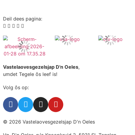
Deil dees pagina:
Vastelaovesgezelsjap D'n Oeles
,
umdet Tegele ôs leef is!
Volg ôs op:
© 2026 Vastelaovesgezelsjap D'n Oeles
Vg. D'n Oeles, p/a Knoopkruid 2, 5931 SL Tegelen,