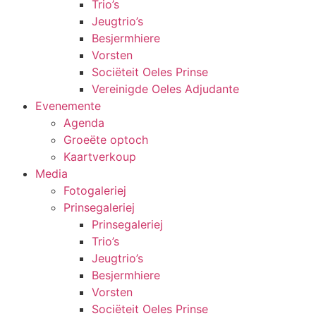
Trio’s
Jeugtrio’s
Besjermhiere
Vorsten
Sociëteit Oeles Prinse
Vereinigde Oeles Adjudante
Evenemente
Agenda
Groeëte optoch
Kaartverkoup
Media
Fotogaleriej
Prinsegaleriej
Prinsegaleriej
Trio’s
Jeugtrio’s
Besjermhiere
Vorsten
Sociëteit Oeles Prinse