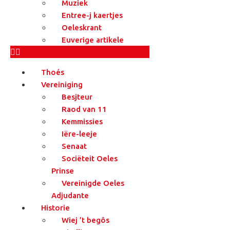
Muziek
Entree-j kaertjes
Oeleskrant
Euverige artikele
Thoés
Vereiniging
Besjteur
Raod van 11
Kemmissies
Iëre-leeje
Senaat
Sociëteit Oeles
Prinse
Vereinigde Oeles
Adjudante
Historie
Wiej ’t begôs