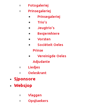
Fotogaleriej
Prinsegaleriej
Prinsegaleriej
Trio’s
Jeugtrio’s
Besjermhiere
Vorsten
Sociëteit Oeles
Prinse
Vereinigde Oeles
Adjudante
Liedjes
Oeleskrant
Sjponsore
Websjop
Vlaggen
Opsjtaekers