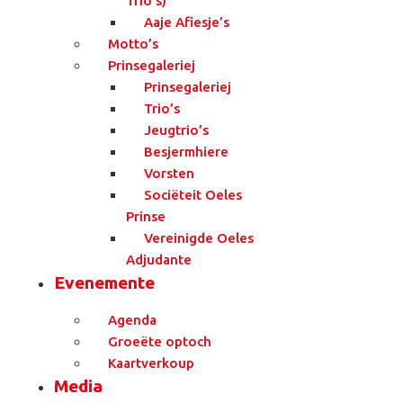
Trio’s)
Aaje Afiesje’s
Motto’s
Prinsegaleriej
Prinsegaleriej
Trio’s
Jeugtrio’s
Besjermhiere
Vorsten
Sociëteit Oeles
Prinse
Vereinigde Oeles
Adjudante
Evenemente
Agenda
Groeëte optoch
Kaartverkoup
Media