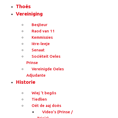
Thoés
Vereiniging
Besjteur
Raod van 11
Kemmissies
Iëre-leeje
Senaat
Sociëteit Oeles
Prinse
Vereinigde Oeles
Adjudante
Historie
Wiej ’t begôs
Tiedlien
Oét de aaj doës
Video’s (Prinse /