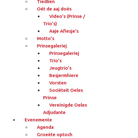
Tiedlien
Oét de aaj doës
Video’s (Prinse /
Trio’s)
Aaje Afiesje’s
Motto’s
Prinsegaleriej
Prinsegaleriej
Trio’s
Jeugtrio’s
Besjermhiere
Vorsten
Sociëteit Oeles
Prinse
Vereinigde Oeles
Adjudante
Evenemente
Agenda
Groeëte optoch