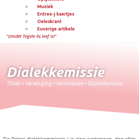
Muziek
Entree-j kaertjes
Oeleskrant
Euverige artikele
"Umdet Tegele ôs leef is!"
Dialekkemissie
Thoés
•
Vereiniging
•
Kemmissies
•
Dialekkemissie