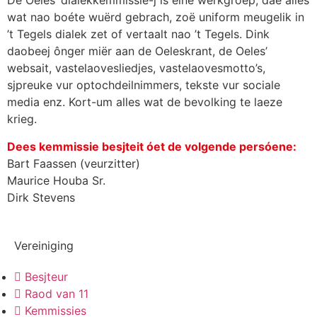
De Oeles’ dialekkemmissie-j is eine werkgroep, dae alles
wat nao boéte wuërd gebrach, zoë uniform meugelik in
’t Tegels dialek zet of vertaalt nao ’t Tegels. Dink
daobeej ônger miër aan de Oeleskrant, de Oeles’
websait, vastelaovesliedjes, vastelaovesmotto’s,
sjpreuke vur optochdeilnimmers, tekste vur sociale
media enz. Kort-um alles wat de bevolking te laeze
krieg.
Dees kemmissie besjteit óet de volgende persóene:
Bart Faassen (veurzitter)
Maurice Houba Sr.
Dirk Stevens
Vereiniging
Besjteur
Raod van 11
Kemmissies