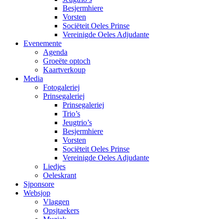
Besjermhiere
Vorsten
Sociëteit Oeles Prinse
Vereinigde Oeles Adjudante
Evenemente
Agenda
Groeëte optoch
Kaartverkoup
Media
Fotogaleriej
Prinsegaleriej
Prinsegaleriej
Trio’s
Jeugtrio’s
Besjermhiere
Vorsten
Sociëteit Oeles Prinse
Vereinigde Oeles Adjudante
Liedjes
Oeleskrant
Sjponsore
Websjop
Vlaggen
Opsjtaekers