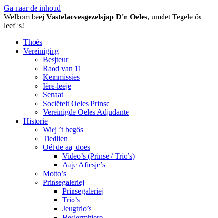
Ga naar de inhoud
Welkom beej
Vastelaovesgezelsjap D'n Oeles
, umdet Tegele ôs
leef is!
Thoés
Vereiniging
Besjteur
Raod van 11
Kemmissies
Iëre-leeje
Senaat
Sociëteit Oeles Prinse
Vereinigde Oeles Adjudante
Historie
Wiej ’t begôs
Tiedlien
Oét de aaj doës
Video’s (Prinse / Trio’s)
Aaje Afiesje’s
Motto’s
Prinsegaleriej
Prinsegaleriej
Trio’s
Jeugtrio’s
Besjermhiere