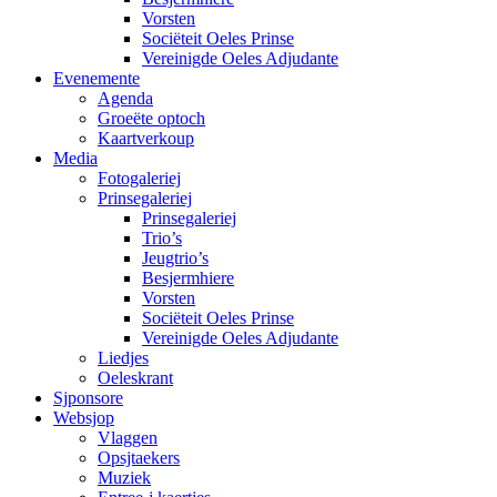
Vorsten
Sociëteit Oeles Prinse
Vereinigde Oeles Adjudante
Evenemente
Agenda
Groeëte optoch
Kaartverkoup
Media
Fotogaleriej
Prinsegaleriej
Prinsegaleriej
Trio’s
Jeugtrio’s
Besjermhiere
Vorsten
Sociëteit Oeles Prinse
Vereinigde Oeles Adjudante
Liedjes
Oeleskrant
Sjponsore
Websjop
Vlaggen
Opsjtaekers
Muziek