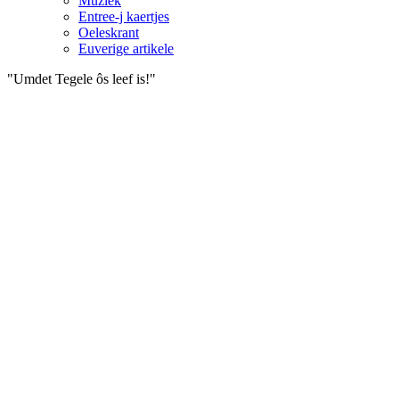
Muziek
Entree-j kaertjes
Oeleskrant
Euverige artikele
"Umdet Tegele ôs leef is!"