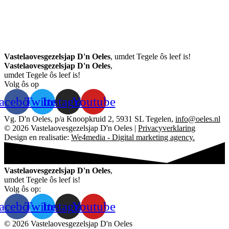
Vastelaovesgezelsjap D'n Oeles
, umdet Tegele ôs leef is!
Vastelaovesgezelsjap D'n Oeles
,
umdet Tegele ôs leef is!
Volg ôs op
acebook
Twitter
Instagram
Youtube
Vg. D'n Oeles, p/a Knoopkruid 2, 5931 SL Tegelen,
info@oeles.nl
© 2026 Vastelaovesgezelsjap D'n Oeles |
Privacyverklaring
Design en realisatie:
We4media - Digital marketing agency.
Vastelaovesgezelsjap D'n Oeles
,
umdet Tegele ôs leef is!
Volg ôs op:
acebook
Twitter
Instagram
Youtube
© 2026 Vastelaovesgezelsjap D'n Oeles