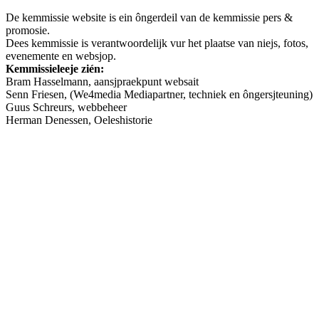
De kemmissie website is ein ôngerdeil van de kemmissie pers &
promosie.
Dees kemmissie is verantwoordelijk vur het plaatse van niejs, fotos,
evenemente en websjop.
Kemmissieleeje zién:
Bram Hasselmann, aansjpraekpunt websait
Senn Friesen, (We4media Mediapartner, techniek en ôngersjteuning)
Guus Schreurs, webbeheer
Herman Denessen, Oeleshistorie