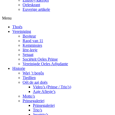
Entree-j kaertjes
Oeleskrant
Euverige artikele
Menu
Thoés
Vereiniging
Besjteur
Raod van 11
Kemmissies
Iëre-leeje
Senaat
Sociëteit Oeles Prinse
Vereinigde Oeles Adjudante
Historie
Wiej ’t begôs
Tiedlien
Oét de aaj doës
Video’s (Prinse / Trio’s)
Aaje Afiesje’s
Motto’s
Prinsegaleriej
Prinsegaleriej
Trio’s
Jeugtrio’s