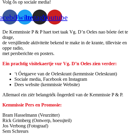
Volg ôs op sociale media!
acebook
Twitter
Instagram
Youtube
De Kemmissie P & P haet toet taak Vg. D’n Oeles nao bóete óet te
drage,
de versjillende aktiviteite bekend te make in de krante, tillevisie en
oppe radio,
met persberichte en posters.
Ein prachtig visitekaertje vur Vg. D’n Oeles zien verder:
‘t Óetgaeve van de Oeleskrant (kemmissie Oeleskrant)
Sociale media, Facebook en Instagram
Dees website (kemmissie Website)
Allemaol ein ziër belangriék ôngerdeil van de Kemmissie P & P.
Kemmissie Pers en Promosie:
Bram Hasselmann (Veurzitter)
Rick Grimberg (Ontwerp, hoessjteil)
Jos Verbong (Fotograaf)
Sem Schreurs